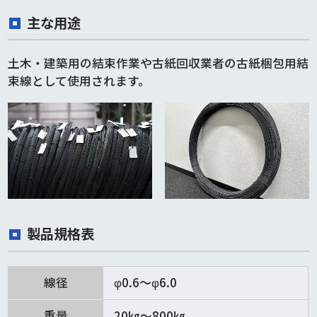
主な用途
土木・建築用の結束作業や古紙回収業者の古紙梱包用結
束線として使用されます。
製品規格表
線径
φ0.6～φ6.0
重量
20㎏～800㎏